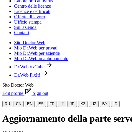
Laboratorio antivirus
Centro delle licenze
Licenze e certificati
Offerte di lavoro
Ufficio stampa
Sull'azienda
Contatti
Sito Doctor Web
Mio Dr.Web per privati
Mio Dr.Web per aziende
Mio Dr.Web in abbonamento
Dr.Web vxCube
Dr.Web FixIt!
Sito Doctor Web
Edit profile
Sign out
RU
CN
EN
ES
FR
IT
JP
KZ
UZ
BY
ID
Aggiornamento della parte serve