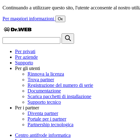
Continuando a utilizzare questo sito, l'utente acconsente al nostro utiliz
Per maggiori informazioni
Ок
Per privati
Per aziende
Supporto
Per gli utenti
Rinnova la licenza
Trova partner
Registrazione del numero di serie
Documentazione
Scarica pacchetti di installazione
Supporto tecnico
Per i partner
Diventa partner
Portale per i partner
Partnership tecnologica
Centro antifrode informatica