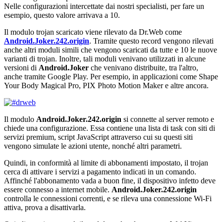
Nelle configurazioni intercettate dai nostri specialisti, per fare un
esempio, questo valore arrivava a 10.
Il modulo trojan scaricato viene rilevato da Dr.Web come
Android.Joker.242.origin
. Tramite questo record vengono rilevati
anche altri moduli simili che vengono scaricati da tutte e 10 le nuove
varianti di trojan. Inoltre, tali moduli venivano utilizzati in alcune
versioni di
Android.Joker
che venivano distribuite, tra l'altro,
anche tramite Google Play. Per esempio, in applicazioni come Shape
Your Body Magical Pro, PIX Photo Motion Maker e altre ancora.
Il modulo
Android.Joker.242.origin
si connette al server remoto e
chiede una configurazione. Essa contiene una lista di task con siti di
servizi premium, script JavaScript attraverso cui su questi siti
vengono simulate le azioni utente, nonché altri parametri.
Quindi, in conformità al limite di abbonamenti impostato, il trojan
cerca di attivare i servizi a pagamento indicati in un comando.
Affinché l'abbonamento vada a buon fine, il dispositivo infetto deve
essere connesso a internet mobile.
Android.Joker.242.origin
controlla le connessioni correnti, e se rileva una connessione Wi-Fi
attiva, prova a disattivarla.