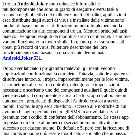
I trojan
Android.Joker
sono minacce informatiche
multicomponente che sono in grado di eseguire diversi task a
seconda degli obiettivi dei malintenzionati. Di solito, applicazioni
esca distribuite dagli autori di virus e installate dalle vittime sono
moduli di base con un set di funzioni minimo. Implementano la
comunicazione tra altri componenti trojan. Mentre i principali task
malevoli vengono eseguiti da moduli scaricati da internet. Le nuove
varianti funzionano in modo simile. In quanto per esse sono stati
creati più record di virus, l'ulteriore descrizione del loro
funzionamento sarà basata su una variante denominata
Android.Joker.531
.
Dopo aver lanciato i programmi malevoli, gli utenti vedono
applicazioni con funzionalità complete. Tuttavia, sotto le apparenze
di software innocuo, i trojan, impercettibilmente per le loro vittime,
si connettono al server di controllo, ottengono le impostazioni
necessarie e scaricano uno dei componenti ausiliari il quale quindi
viene avviato. Il componente scaricato ha lo scopo di abbonare in
automatico i proprietari di dispositivi Android costosi a servizi
mobili. Inoltre, le app esca chiedono l'accesso alle notifiche di cui
avranno bisogno per intercettare gli SMS in arrivo dai servizi
premium con i codici di conferma dell'abbonamento. Le stesse app
impostano un limite al numero di servizi premium attivati con
successo per ciascun utente. Di default è 5, però con la ricezione di
una configurazione può essere modificato sia in alto che in basso.