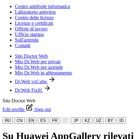
Centro antifrode informatica
Laboratorio antivirus
Centro delle licenze
Licenze e certificati
Offerte di lavoro
Ufficio stampa
Sull'azienda
Contatti
Sito Doctor Web
Mio Dr.Web per privati
Mio Dr.Web per aziende
Mio Dr.Web in abbonamento
Dr.Web vxCube
Dr.Web FixIt!
Sito Doctor Web
Edit profile
Sign out
RU
CN
EN
ES
FR
IT
JP
KZ
UZ
BY
ID
Su Huawei AppGallery rilevati