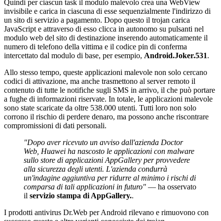
Quindi per ciascun task il modulo malevolo crea una WebView
invisibile e carica in ciascuna di esse sequenzialmente l'indirizzo di
un sito di servizio a pagamento. Dopo questo il trojan carica
JavaScript e attraverso di esso clicca in autonomo su pulsanti nel
modulo web del sito di destinazione inserendo automaticamente il
numero di telefono della vittima e il codice pin di conferma
intercettato dal modulo di base, per esempio,
Android.Joker.531
.
Allo stesso tempo, queste applicazioni malevole non solo cercano
codici di attivazione, ma anche trasmettono al server remoto il
contenuto di tutte le notifiche sugli SMS in arrivo, il che può portare
a fughe di informazioni riservate. In totale, le applicazioni malevole
sono state scaricate da oltre 538.000 utenti. Tutti loro non solo
corrono il rischio di perdere denaro, ma possono anche riscontrare
compromissioni di dati personali.
"Dopo aver ricevuto un avviso dall'azienda Doctor
Web, Huawei ha nascosto le applicazioni con malware
sullo store di applicazioni AppGallery per provvedere
alla sicurezza degli utenti. L'azienda condurrà
un'indagine aggiuntiva per ridurre al minimo i rischi di
comparsa di tali applicazioni in futuro"
— ha osservato
il
servizio stampa di AppGallery.
.
I prodotti antivirus Dr.Web per Android rilevano e rimuovono con