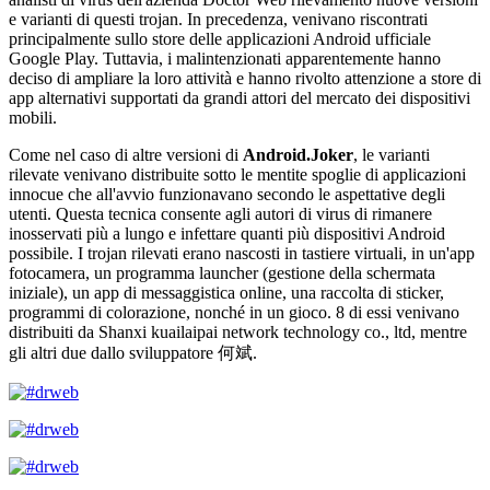
e varianti di questi trojan. In precedenza, venivano riscontrati
principalmente sullo store delle applicazioni Android ufficiale
Google Play. Tuttavia, i malintenzionati apparentemente hanno
deciso di ampliare la loro attività e hanno rivolto attenzione a store di
app alternativi supportati da grandi attori del mercato dei dispositivi
mobili.
Come nel caso di altre versioni di
Android.Joker
, le varianti
rilevate venivano distribuite sotto le mentite spoglie di applicazioni
innocue che all'avvio funzionavano secondo le aspettative degli
utenti. Questa tecnica consente agli autori di virus di rimanere
inosservati più a lungo e infettare quanti più dispositivi Android
possibile. I trojan rilevati erano nascosti in tastiere virtuali, in un'app
fotocamera, un programma launcher (gestione della schermata
iniziale), un app di messaggistica online, una raccolta di sticker,
programmi di colorazione, nonché in un gioco. 8 di essi venivano
distribuiti da Shanxi kuailaipai network technology co., ltd, mentre
gli altri due dallo sviluppatore 何斌.