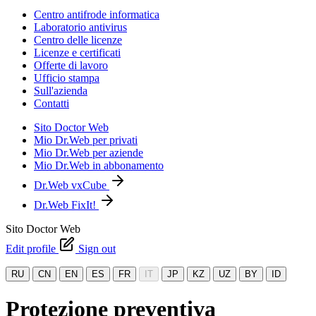
Centro antifrode informatica
Laboratorio antivirus
Centro delle licenze
Licenze e certificati
Offerte di lavoro
Ufficio stampa
Sull'azienda
Contatti
Sito Doctor Web
Mio Dr.Web per privati
Mio Dr.Web per aziende
Mio Dr.Web in abbonamento
Dr.Web vxCube
Dr.Web FixIt!
Sito Doctor Web
Edit profile
Sign out
RU
CN
EN
ES
FR
IT
JP
KZ
UZ
BY
ID
Protezione preventiva