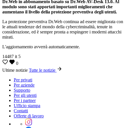
Dr.Web in abbonamento basato su Dr.Web AV-Desk 13.0.
Al
modulo sono stati apportati importanti miglioramenti che
aumentano il livello della protezione preventiva degli utenti.
La protezione preventiva Dr.Web continua ad essere migliorata con
le attuali tendenze del mondo della cybercriminalità, tenute in
considerazione, ed è sempre pronta a respingere i moderni attacchi
mirati.
L'aggiornamento avverrà automaticamente.
14487
it
5
0
Ultime notizie
Tutte le notizie
Per privati
Per aziende
Supporto
Per gli utenti
Per i partner
Ufficio stampa
Contatti
Offerte di lavoro