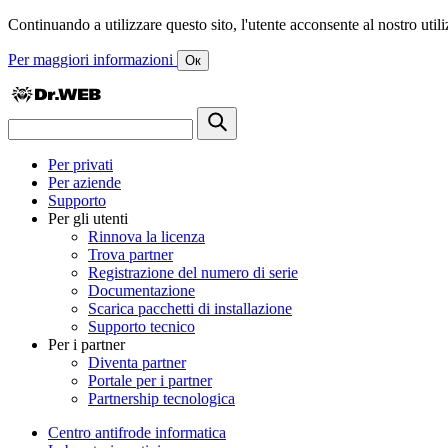
Continuando a utilizzare questo sito, l'utente acconsente al nostro utiliz
Per maggiori informazioni
Ок
Per privati
Per aziende
Supporto
Per gli utenti
Rinnova la licenza
Trova partner
Registrazione del numero di serie
Documentazione
Scarica pacchetti di installazione
Supporto tecnico
Per i partner
Diventa partner
Portale per i partner
Partnership tecnologica
Centro antifrode informatica