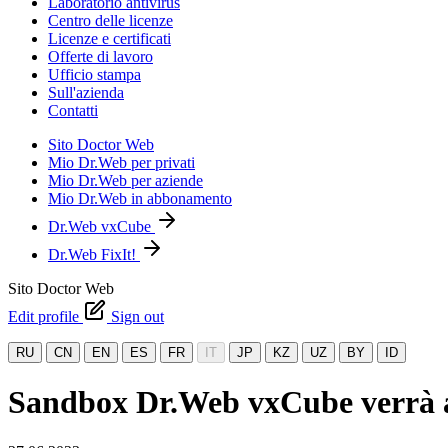
Laboratorio antivirus
Centro delle licenze
Licenze e certificati
Offerte di lavoro
Ufficio stampa
Sull'azienda
Contatti
Sito Doctor Web
Mio Dr.Web per privati
Mio Dr.Web per aziende
Mio Dr.Web in abbonamento
Dr.Web vxCube
Dr.Web FixIt!
Sito Doctor Web
Edit profile
Sign out
RU
CN
EN
ES
FR
IT
JP
KZ
UZ
BY
ID
Sandbox Dr.Web vxCube verrà a