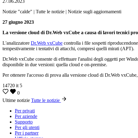
27.06.2023
Notizie "calde" | Tutte le notizie | Notizie sugli aggiornamenti
27 giugno 2023
La versione cloud di Dr.Web vxCube a causa di lavori tecnici prog
L'analizzatore
Dr.Web vxCube
controlla i file sospetti riproducendone
tempestivamente i tentativi di attacchi, compresi quelli mirati (APT).
Dr.Web vxCube consente di effettuare l'analisi degli oggetti per Win
disponibile in due versioni: quella cloud e on-premise.
Per ottenere l'accesso di prova alla versione cloud di Dr.Web vxCube, 
14720
it
5
0
Ultime notizie
Tutte le notizie
Per privati
Per aziende
Supporto
Per gli utenti
Per i partner