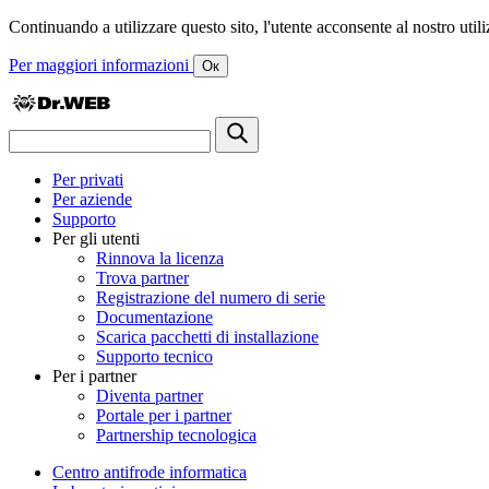
Continuando a utilizzare questo sito, l'utente acconsente al nostro utiliz
Per maggiori informazioni
Ок
Per privati
Per aziende
Supporto
Per gli utenti
Rinnova la licenza
Trova partner
Registrazione del numero di serie
Documentazione
Scarica pacchetti di installazione
Supporto tecnico
Per i partner
Diventa partner
Portale per i partner
Partnership tecnologica
Centro antifrode informatica