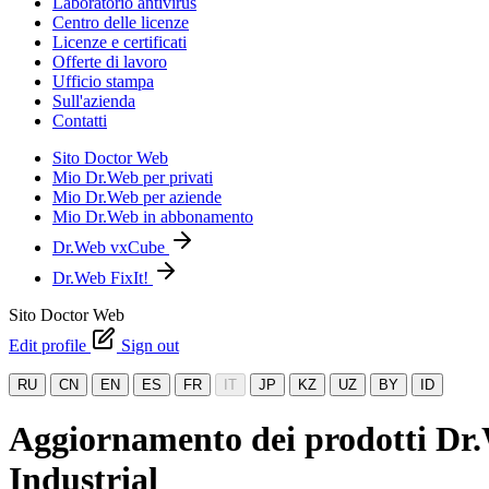
Laboratorio antivirus
Centro delle licenze
Licenze e certificati
Offerte di lavoro
Ufficio stampa
Sull'azienda
Contatti
Sito Doctor Web
Mio Dr.Web per privati
Mio Dr.Web per aziende
Mio Dr.Web in abbonamento
Dr.Web vxCube
Dr.Web FixIt!
Sito Doctor Web
Edit profile
Sign out
RU
CN
EN
ES
FR
IT
JP
KZ
UZ
BY
ID
Aggiornamento dei prodotti Dr.W
Industrial