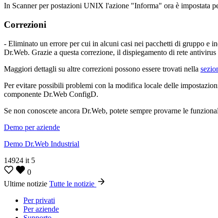
In Scanner per postazioni UNIX l'azione "Informa" ora è impostata per 
Correzioni
- Eliminato un errore per cui in alcuni casi nei pacchetti di gruppo e
Dr.Web. Grazie a questa correzione, il dispiegamento di rete antivirus 
Maggiori dettagli su altre correzioni possono essere trovati nella
sezio
Per evitare possibili problemi con la modifica locale delle impostazion
componente Dr.Web ConfigD.
Se non conoscete ancora Dr.Web, potete sempre provarne le funzionalità 
Demo per aziende
Demo Dr.Web Industrial
14924
it
5
0
Ultime notizie
Tutte le notizie
Per privati
Per aziende
Supporto