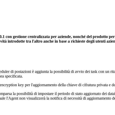
 con gestione centralizzata per aziende, nonché del prodotto per p
introdotte tra l'altro anche in base a richieste degli utenti azienda
cheduler di postazioni è aggiunta la possibilità di avvio dei task con un ri
ora specificata.
ncryption key per l'aggiornamento della chiave di cifratura privata e de
arsa la possibilità di impostare il periodo di stato aggiornato dei datab
 l'Agent non visualizzerà la notifica di necessità di aggiornamento del