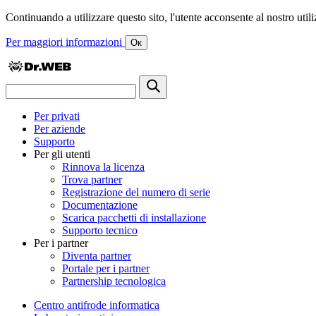
Continuando a utilizzare questo sito, l'utente acconsente al nostro utiliz
Per maggiori informazioni
Ок
Per privati
Per aziende
Supporto
Per gli utenti
Rinnova la licenza
Trova partner
Registrazione del numero di serie
Documentazione
Scarica pacchetti di installazione
Supporto tecnico
Per i partner
Diventa partner
Portale per i partner
Partnership tecnologica
Centro antifrode informatica