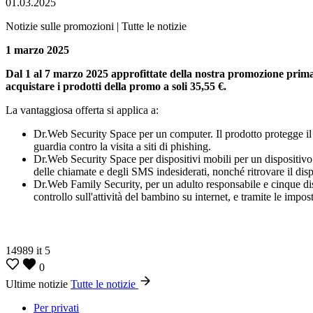
01.03.2025
Notizie sulle promozioni | Tutte le notizie
1 marzo 2025
Dal 1 al 7 marzo 2025 approfittate della nostra promozione primaver
acquistare i prodotti della promo a soli 35,55 €.
La vantaggiosa offerta si applica a:
Dr.Web Security Space per un computer. Il prodotto protegge il co
guardia contro la visita a siti di phishing.
Dr.Web Security Space per dispositivi mobili per un dispositivo
delle chiamate e degli SMS indesiderati, nonché ritrovare il disp
Dr.Web Family Security, per un adulto responsabile e cinque disp
controllo sull'attività del bambino su internet, e tramite le impo
14989
it
5
0
Ultime notizie
Tutte le notizie
Per privati