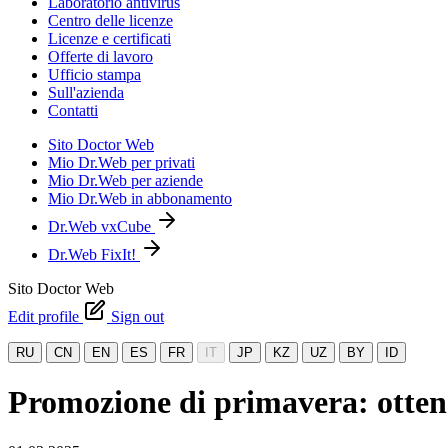
Laboratorio antivirus
Centro delle licenze
Licenze e certificati
Offerte di lavoro
Ufficio stampa
Sull'azienda
Contatti
Sito Doctor Web
Mio Dr.Web per privati
Mio Dr.Web per aziende
Mio Dr.Web in abbonamento
Dr.Web vxCube
Dr.Web FixIt!
Sito Doctor Web
Edit profile
Sign out
RU
CN
EN
ES
FR
IT
JP
KZ
UZ
BY
ID
Promozione di primavera: otten