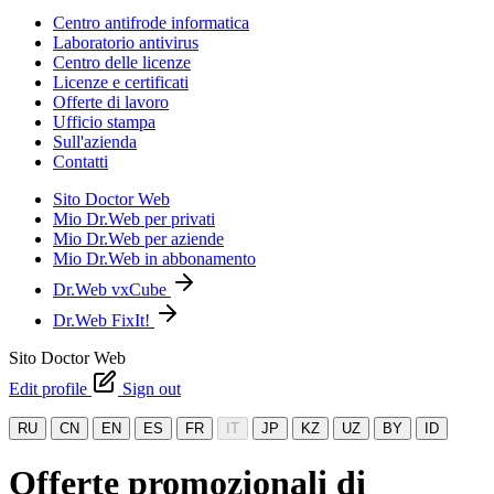
Centro antifrode informatica
Laboratorio antivirus
Centro delle licenze
Licenze e certificati
Offerte di lavoro
Ufficio stampa
Sull'azienda
Contatti
Sito Doctor Web
Mio Dr.Web per privati
Mio Dr.Web per aziende
Mio Dr.Web in abbonamento
Dr.Web vxCube
Dr.Web FixIt!
Sito Doctor Web
Edit profile
Sign out
RU
CN
EN
ES
FR
IT
JP
KZ
UZ
BY
ID
Offerte promozionali di