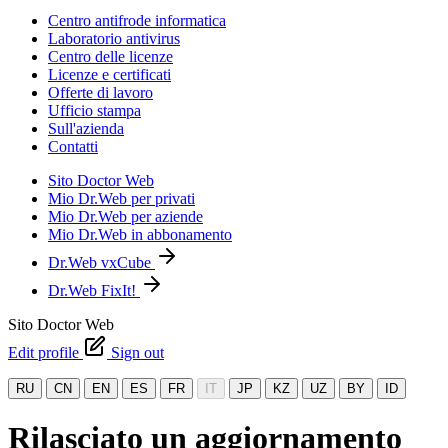
Centro antifrode informatica
Laboratorio antivirus
Centro delle licenze
Licenze e certificati
Offerte di lavoro
Ufficio stampa
Sull'azienda
Contatti
Sito Doctor Web
Mio Dr.Web per privati
Mio Dr.Web per aziende
Mio Dr.Web in abbonamento
Dr.Web vxCube
Dr.Web FixIt!
Sito Doctor Web
Edit profile
Sign out
RU
CN
EN
ES
FR
IT
JP
KZ
UZ
BY
ID
Rilasciato un aggiornamento