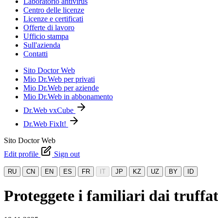
Laboratorio antivirus
Centro delle licenze
Licenze e certificati
Offerte di lavoro
Ufficio stampa
Sull'azienda
Contatti
Sito Doctor Web
Mio Dr.Web per privati
Mio Dr.Web per aziende
Mio Dr.Web in abbonamento
Dr.Web vxCube
Dr.Web FixIt!
Sito Doctor Web
Edit profile
Sign out
RU
CN
EN
ES
FR
IT
JP
KZ
UZ
BY
ID
Proteggete i familiari dai truffa