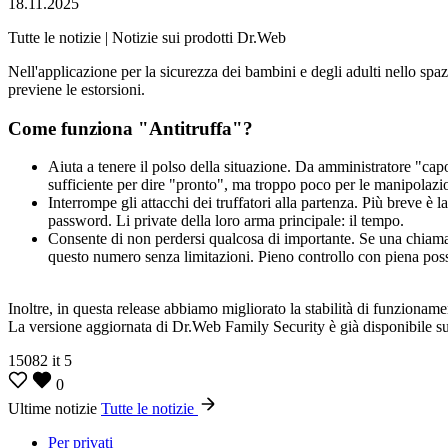
18.11.2025
Tutte le notizie | Notizie sui prodotti Dr.Web
Nell'applicazione per la sicurezza dei bambini e degli adulti nello spaz
previene le estorsioni.
Come funziona "Antitruffa"?
Aiuta a tenere il polso della situazione. Da amministratore "ca
sufficiente per dire "pronto", ma troppo poco per le manipolazio
Interrompe gli attacchi dei truffatori alla partenza. Più breve è 
password. Li private della loro arma principale: il tempo.
Consente di non perdersi qualcosa di importante. Se una chiamata
questo numero senza limitazioni. Pieno controllo con piena poss
Inoltre, in questa release abbiamo migliorato la stabilità di funzionam
La versione aggiornata di Dr.Web Family Security è già disponibile su
15082
it
5
0
Ultime notizie
Tutte le notizie
Per privati