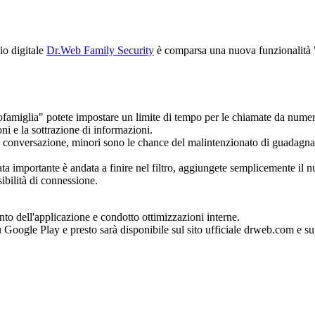
io digitale
Dr.Web Family Security
è comparsa una nuova funzionalità "A
pofamiglia" potete impostare un limite di tempo per le chiamate da numer
ni e la sottrazione di informazioni.
la conversazione, minori sono le chance del malintenzionato di guadagnarsi
 importante è andata a finire nel filtro, aggiungete semplicemente il nu
ibilità di connessione.
ento dell'applicazione e condotto ottimizzazioni interne.
 Google Play e presto sarà disponibile sul sito ufficiale drweb.com e s