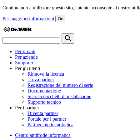
Continuando a utilizzare questo sito, l'utente acconsente al nostro utiliz
Per maggiori informazioni
Ок
Per privati
Per aziende
Supporto
Per gli utenti
Rinnova la licenza
Trova partner
Registrazione del numero di serie
Documentazione
Scarica pacchetti di installazione
Supporto tecnico
Per i partner
Diventa partner
Portale per i partner
Partnership tecnologica
Centro antifrode informatica