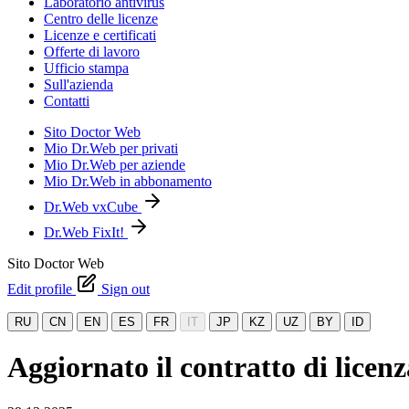
Laboratorio antivirus
Centro delle licenze
Licenze e certificati
Offerte di lavoro
Ufficio stampa
Sull'azienda
Contatti
Sito Doctor Web
Mio Dr.Web per privati
Mio Dr.Web per aziende
Mio Dr.Web in abbonamento
Dr.Web vxCube
Dr.Web FixIt!
Sito Doctor Web
Edit profile
Sign out
RU
CN
EN
ES
FR
IT
JP
KZ
UZ
BY
ID
Aggiornato il contratto di licen