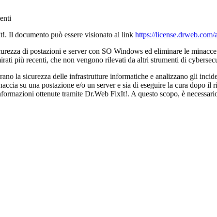
enti
t!. Il documento può essere visionato al link
https://license.drweb.com/
icurezza di postazioni e server con SO Windows ed eliminare le minacce di
rati più recenti, che non vengono rilevati da altri strumenti di cybersecu
rano la sicurezza delle infrastrutture informatiche e analizzano gli inci
naccia su una postazione e/o un server e sia di eseguire la cura dopo il 
nformazioni ottenute tramite Dr.Web FixIt!. A questo scopo, è necessario 