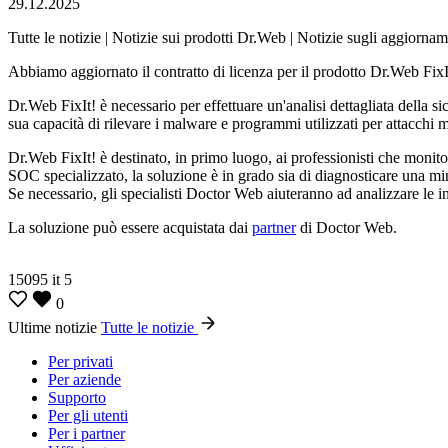
29.12.2025
Tutte le notizie | Notizie sui prodotti Dr.Web | Notizie sugli aggiornam
Abbiamo aggiornato il contratto di licenza per il prodotto Dr.Web FixI
Dr.Web FixIt! è necessario per effettuare un'analisi dettagliata della s
sua capacità di rilevare i malware e programmi utilizzati per attacchi mi
Dr.Web FixIt! è destinato, in primo luogo, ai professionisti che monito
SOC specializzato, la soluzione è in grado sia di diagnosticare una mi
Se necessario, gli specialisti Doctor Web aiuteranno ad analizzare le i
La soluzione può essere acquistata dai
partner
di Doctor Web.
15095
it
5
0
Ultime notizie
Tutte le notizie
Per privati
Per aziende
Supporto
Per gli utenti
Per i partner