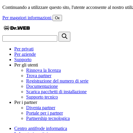
Continuando a utilizzare questo sito, l'utente acconsente al nostro utiliz
Per maggiori informazioni
Ок
Per privati
Per aziende
Supporto
Per gli utenti
Rinnova la licenza
Trova partner
Registrazione del numero di serie
Documentazione
Scarica pacchetti di installazione
Supporto tecnico
Per i partner
Diventa partner
Portale per i partner
Partnership tecnologica
Centro antifrode informatica