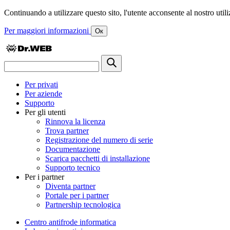
Continuando a utilizzare questo sito, l'utente acconsente al nostro utiliz
Per maggiori informazioni
Ок
Per privati
Per aziende
Supporto
Per gli utenti
Rinnova la licenza
Trova partner
Registrazione del numero di serie
Documentazione
Scarica pacchetti di installazione
Supporto tecnico
Per i partner
Diventa partner
Portale per i partner
Partnership tecnologica
Centro antifrode informatica