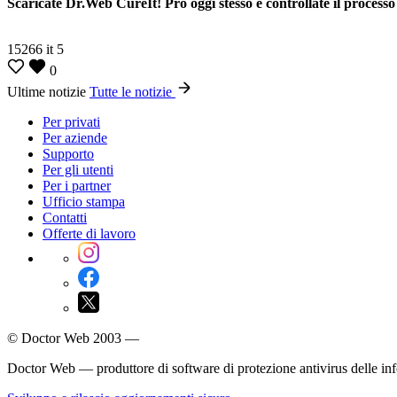
Scaricate Dr.Web CureIt! Pro oggi stesso e controllate il process
15266
it
5
0
Ultime notizie
Tutte le notizie
Per privati
Per aziende
Supporto
Per gli utenti
Per i partner
Ufficio stampa
Contatti
Offerte di lavoro
© Doctor Web 2003 —
Doctor Web — produttore di software di protezione antivirus delle in