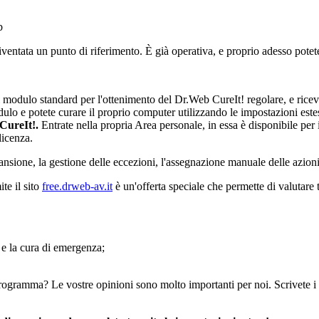
b
iventata un punto di riferimento. È già operativa, e proprio adesso pote
 modulo standard per l'ottenimento del Dr.Web CureIt! regolare, e ricev
o e potete curare il proprio computer utilizzando le impostazioni este
 CureIt!.
Entrate nella propria Area personale, in essa è disponibile per 
licenza.
ansione, la gestione delle eccezioni, l'assegnazione manuale delle azioni 
te il sito
free.drweb-av.it
è un'offerta speciale che permette di valutare t
 e la cura di emergenza;
gramma? Le vostre opinioni sono molto importanti per noi. Scrivete i 