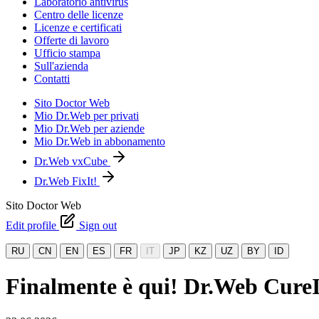
Laboratorio antivirus
Centro delle licenze
Licenze e certificati
Offerte di lavoro
Ufficio stampa
Sull'azienda
Contatti
Sito Doctor Web
Mio Dr.Web per privati
Mio Dr.Web per aziende
Mio Dr.Web in abbonamento
Dr.Web vxCube
Dr.Web FixIt!
Sito Doctor Web
Edit profile
Sign out
RU
CN
EN
ES
FR
IT
JP
KZ
UZ
BY
ID
Finalmente è qui! Dr.Web CureIt! 