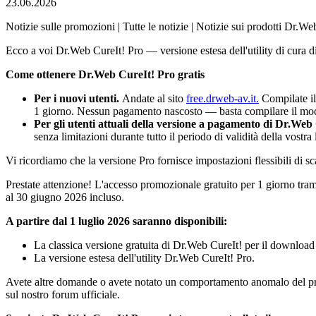
23.06.2026
Notizie sulle promozioni | Tutte le notizie | Notizie sui prodotti Dr.We
Ecco a voi Dr.Web CureIt! Pro — versione estesa dell'utility di cura d
Come ottenere Dr.Web CureIt! Pro gratis
Per i nuovi utenti.
Andate al sito
free.drweb-av.it.
Compilate il
1 giorno. Nessun pagamento nascosto — basta compilare il modul
Per gli utenti attuali della versione a pagamento di Dr.Web
senza limitazioni durante tutto il periodo di validità della vostra 
Vi ricordiamo che la versione Pro fornisce impostazioni flessibili di sc
Prestate attenzione! L'accesso promozionale gratuito per 1 giorno trami
al 30 giugno 2026 incluso.
A partire dal 1 luglio 2026 saranno disponibili:
La classica versione gratuita di Dr.Web CureIt! per il download
La versione estesa dell'utility Dr.Web CureIt! Pro.
Avete altre domande o avete notato un comportamento anomalo del pro
sul nostro forum ufficiale.