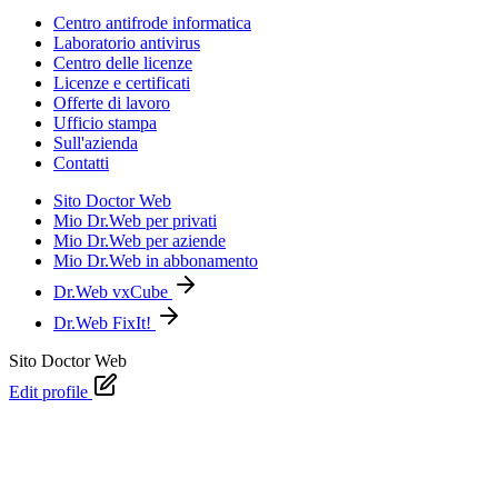
Centro antifrode informatica
Laboratorio antivirus
Centro delle licenze
Licenze e certificati
Offerte di lavoro
Ufficio stampa
Sull'azienda
Contatti
Sito Doctor Web
Mio Dr.Web per privati
Mio Dr.Web per aziende
Mio Dr.Web in abbonamento
Dr.Web vxCube
Dr.Web FixIt!
Sito Doctor Web
Edit profile