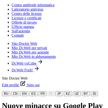
Centro antifrode informatica
Laboratorio antivirus
Centro delle licenze
Licenze e certificati
Offerte di lavoro
Ufficio stampa
Sull'azienda
Contatti
Sito Doctor Web
Mio Dr.Web per privati
Mio Dr.Web per aziende
Mio Dr.Web in abbonamento
Dr.Web vxCube
Dr.Web FixIt!
Sito Doctor Web
Edit profile
Sign out
RU
CN
EN
ES
FR
IT
JP
KZ
UZ
BY
ID
Nuove minacce su Google Play